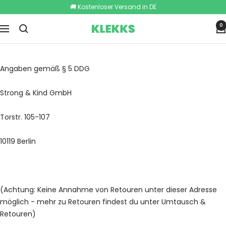
Direkt
🚚 Kostenloser Versand in DE
zum
0
Inhalt
KLEKKS
Navigation
Angaben gemäß § 5 DDG
Strong & Kind GmbH
Torstr. 105-107
10119 Berlin
(Achtung: Keine Annahme von Retouren unter dieser Adresse
möglich - mehr zu Retouren findest du unter Umtausch &
Retouren)