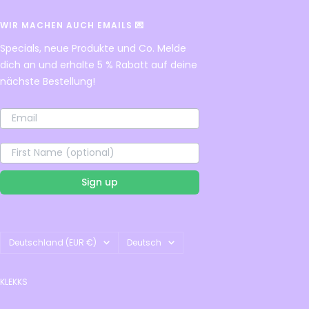
WIR MACHEN AUCH EMAILS 💌
Specials, neue Produkte und Co. Melde
dich an und erhalte 5 % Rabatt auf deine
nächste Bestellung!
Sign up
Land/Region
Sprache
Deutschland (EUR €)
Deutsch
KLEKKS