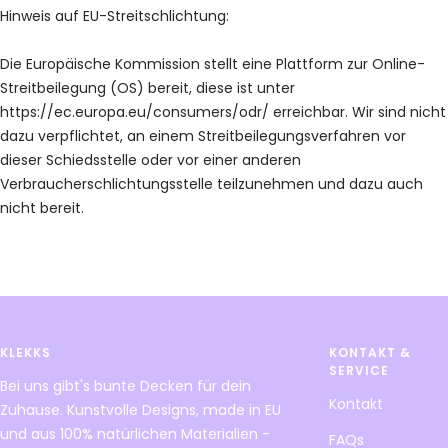
Hinweis auf EU-Streitschlichtung:
Die Europäische Kommission stellt eine Plattform zur Online-
Streitbeilegung (OS) bereit, diese ist unter
https://ec.europa.eu/consumers/odr/ erreichbar. Wir sind nicht
dazu verpflichtet, an einem Streitbeilegungsverfahren vor
dieser Schiedsstelle oder vor einer anderen
Verbraucherschlichtungsstelle teilzunehmen und dazu auch
nicht bereit.
KLEKKS
KONTAKT &
SERVICE
Bei uns gibt's bunte Decken für dein
Kontakt
Zuhause. Kunstvolle Designs, made in EU
und aus 100% natürlichen Materialien -
FAQs