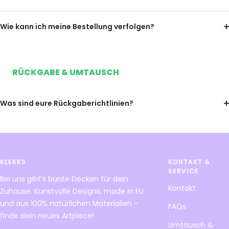
Wie kann ich meine Bestellung verfolgen?
RÜCKGABE & UMTAUSCH
Was sind eure Rückgaberichtlinien?
KLEKKS
KONTAKT &
SERVICE
Bei uns gibt's bunte Decken für dein
Kontakt
Zuhause. Kunstvolle Designs, made in EU
und aus 100% natürlichen Materialien -
FAQs
finde dein neues Artpiece!
Umtausch &