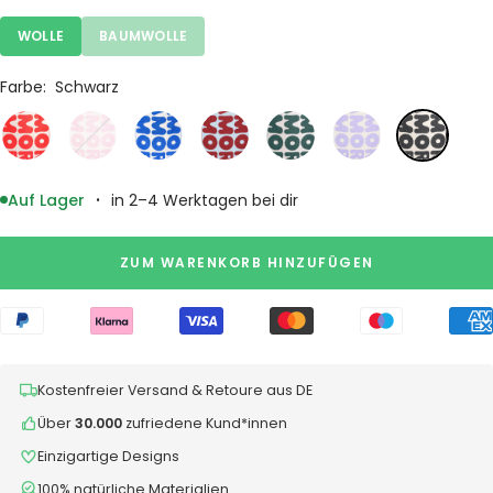
WOLLE
BAUMWOLLE
Farbe:
Schwarz
Rot
Rosa
Blau
Bordeaux
Grün
Lila
Schwarz
·
Auf Lager
in 2–4 Werktagen bei dir
ZUM WARENKORB HINZUFÜGEN
Kostenfreier Versand & Retoure aus DE
Über
30.000
zufriedene Kund*innen
Einzigartige Designs
100% natürliche Materialien