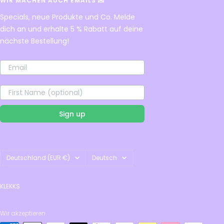
WIR MACHEN AUCH EMAILS 💌
Specials, neue Produkte und Co. Melde
dich an und erhalte 5 % Rabatt auf deine
nächste Bestellung!
Sign up
Land/Region
Sprache
Deutschland (EUR €)
Deutsch
KLEKKS
Wir akzeptieren